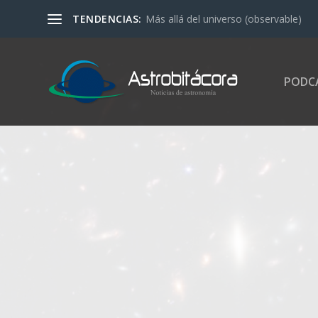
TENDENCIAS:
Más allá del universo (observable)
PODC