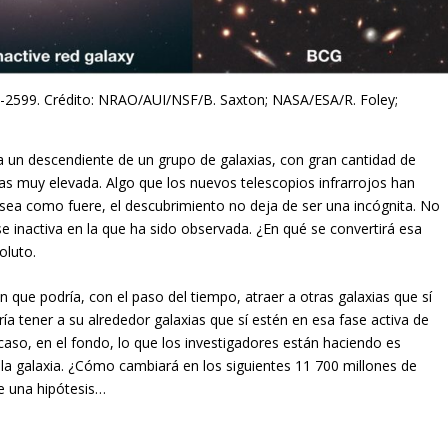
M-2599. Crédito: NRAO/AUI/NSF/B. Saxton; NASA/ESA/R. Foley;
ea un descendiente de un grupo de galaxias, con gran cantidad de
as muy elevada. Algo que los nuevos telescopios infrarrojos han
o, sea como fuere, el descubrimiento no deja de ser una incógnita. No
e inactiva en la que ha sido observada. ¿En qué se convertirá esa
oluto.
 que podría, con el paso del tiempo, atraer a otras galaxias que sí
ría tener a su alrededor galaxias que sí estén en esa fase activa de
aso, en el fondo, lo que los investigadores están haciendo es
e la galaxia. ¿Cómo cambiará en los siguientes 11 700 millones de
e una hipótesis…