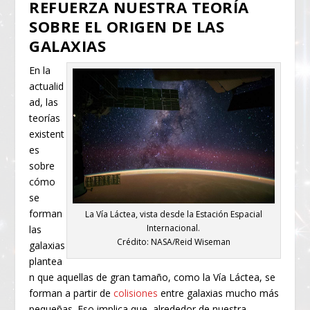
REFUERZA NUESTRA TEORÍA
SOBRE EL ORIGEN DE LAS
GALAXIAS
En la
actualid
ad, las
teorías
existent
es
sobre
cómo
se
forman
La Vía Láctea, vista desde la Estación Espacial
Internacional.
las
Crédito: NASA/Reid Wiseman
galaxias
plantea
n que aquellas de gran tamaño, como la Vía Láctea, se
forman a partir de
colisiones
entre galaxias mucho más
pequeñas. Eso implica que, alrededor de nuestra