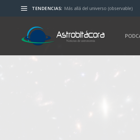
TENDENCIAS:
Más allá del universo (observable)
PODC