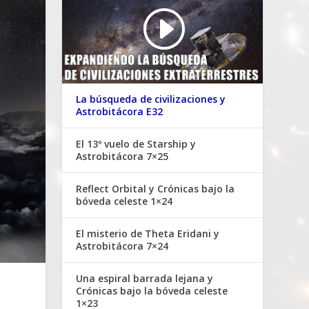
La búsqueda de civilizaciones y
Astrobitácora E32
El 13º vuelo de Starship y
Astrobitácora 7×25
Reflect Orbital y Crónicas bajo la
bóveda celeste 1×24
El misterio de Theta Eridani y
Astrobitácora 7×24
Una espiral barrada lejana y
Crónicas bajo la bóveda celeste
1×23