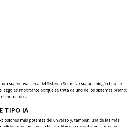
utura supernova cerca del Sistema Solar. No supone ningún tipo de
llazgo es importante porque se trata de uno de los sistemas binario
ta el momento…
 TIPO IA
explosiones más potentes del universo y, también, una de las más
ondiciones en una enana blanca. Hay que recordar que las enanas