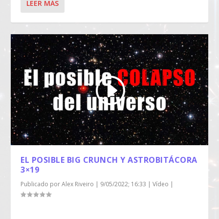
LEER MÁS
EL POSIBLE BIG CRUNCH Y ASTROBITÁCORA
3×19
Publicado por
Alex Riveiro
|
9/05/2022; 16:33
|
Vídeo
|