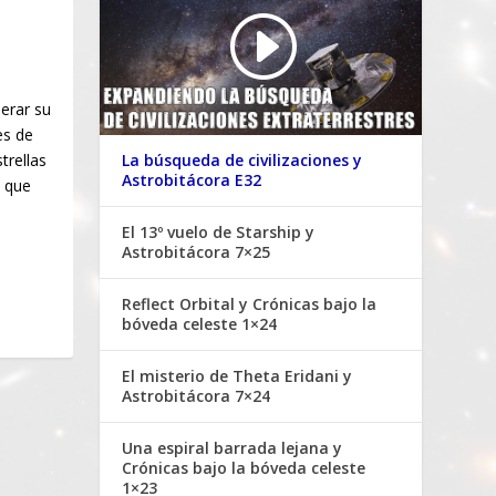
erar su
es de
La búsqueda de civilizaciones y
trellas
Astrobitácora E32
o que
El 13º vuelo de Starship y
Astrobitácora 7×25
Reflect Orbital y Crónicas bajo la
bóveda celeste 1×24
El misterio de Theta Eridani y
Astrobitácora 7×24
Una espiral barrada lejana y
Crónicas bajo la bóveda celeste
1×23