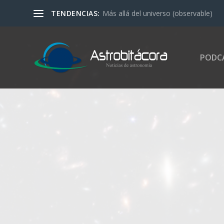
TENDENCIAS:
Más allá del universo (observable)
PODC