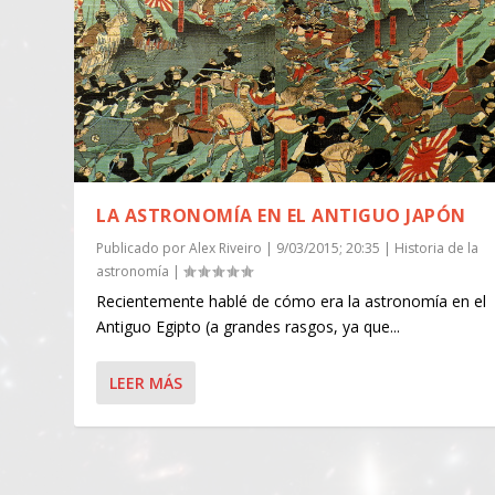
LA ASTRONOMÍA EN EL ANTIGUO JAPÓN
Publicado por
Alex Riveiro
|
9/03/2015; 20:35
|
Historia de la
astronomía
|
Recientemente hablé de cómo era la astronomía en el
Antiguo Egipto (a grandes rasgos, ya que...
LEER MÁS