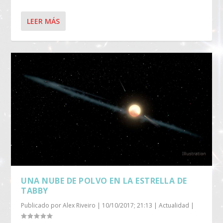
LEER MÁS
UNA NUBE DE POLVO EN LA ESTRELLA DE
TABBY
Publicado por
Alex Riveiro
|
10/10/2017; 21:13
|
Actualidad
|