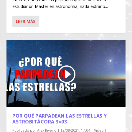
estudiar un Máster en astronomía, nada extraño...
LEER MÁS
POR QUÉ PARPADEAN LAS ESTRELLAS Y
ASTROBITÁCORA 3×03
Publicado por
Alex Riveiro
|
13/09/2021; 17:04
|
Vídeo
|