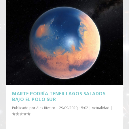
MARTE PODRÍA TENER LAGOS SALADOS
BAJO EL POLO SUR
Publicado por
Alex Riveiro
|
29/09/2020; 15:02
|
Actualidad
|