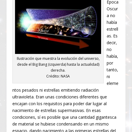
Época
Oscur
a no
había
estrell
as. Es
decir,
no
había,
Ilustración que muestra la evolución del universo,
por
desde el Big Bang (izquierda) hasta la actualidad)
tanto,
derecha.
ni
Crédito: NASA
eleme
ntos pesados ni estrellas emitiendo radiación
ultravioleta. Eran unas condiciones diferentes que
encajan con los requisitos para poder dar lugar al
nacimiento de estrellas supermasivas. En esas
condiciones, sí es posible que una cantidad gigantesca
de material se hubiese condensando en un mismo
espacio, dando nacimiento a las primeras estrellas del