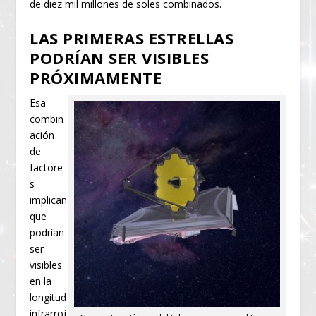
de diez mil millones de soles combinados.
LAS PRIMERAS ESTRELLAS
PODRÍAN SER VISIBLES
PRÓXIMAMENTE
Esa
combin
ación
de
factore
s
implican
que
podrían
ser
visibles
en la
longitud
infrarroj