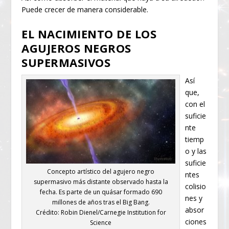
Puede crecer de manera considerable.
EL NACIMIENTO DE LOS
AGUJEROS NEGROS
SUPERMASIVOS
Así
que,
con el
suficie
nte
tiemp
o y las
suficie
Concepto artístico del agujero negro
ntes
supermasivo más distante observado hasta la
colisio
fecha. Es parte de un quásar formado 690
nes y
millones de años tras el Big Bang.
absor
Crédito: Robin Dienel/Carnegie Institution for
ciones
Science