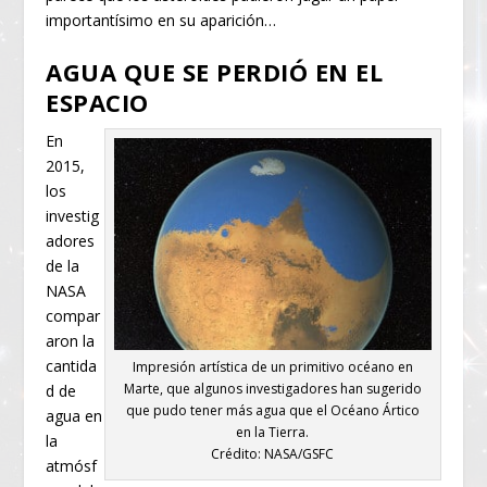
importantísimo en su aparición…
AGUA QUE SE PERDIÓ EN EL
ESPACIO
En
2015,
los
investig
adores
de la
NASA
compar
aron la
cantida
Impresión artística de un primitivo océano en
Marte, que algunos investigadores han sugerido
d de
que pudo tener más agua que el Océano Ártico
agua en
en la Tierra.
la
Crédito: NASA/GSFC
atmósf