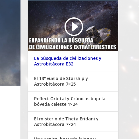
La búsqueda de civilizaciones y
Astrobitácora E32
El 13º vuelo de Starship y
Astrobitácora 7×25
Reflect Orbital y Crónicas bajo la
bóveda celeste 1×24
El misterio de Theta Eridani y
Astrobitácora 7×24
Una espiral barrada lejana y