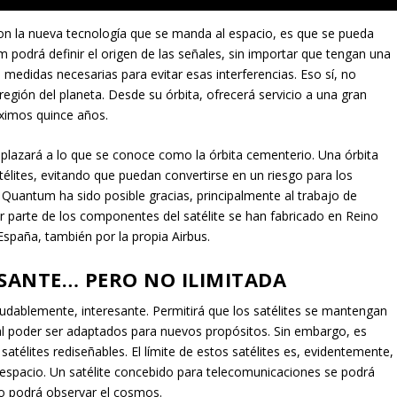
con la nueva tecnología que se manda al espacio, es que se pueda
um podrá definir el origen de las señales, sin importar que tengan una
 medidas necesarias para evitar esas interferencias. Eso sí, no
gión del planeta. Desde su órbita, ofrecerá servicio a una gran
óximos quince años.
esplazará a lo que se conoce como la órbita cementerio. Una órbita
satélites, evitando que puedan convertirse en un riesgo para los
t Quantum ha sido posible gracias, principalmente al trabajo de
or parte de los componentes del satélite se han fabricado en Reino
España, también por la propia Airbus.
SANTE… PERO NO ILIMITADA
dudablemente, interesante. Permitirá que los satélites se mantengan
 poder ser adaptados para nuevos propósitos. Sin embargo, es
élites rediseñables. El límite de estos satélites es, evidentemente,
espacio. Un satélite concebido para telecomunicaciones se podrá
 no podrá observar el cosmos.