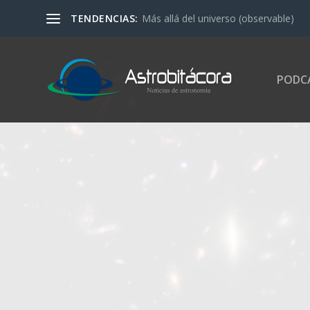
TENDENCIAS:
Más allá del universo (observable)
PODC