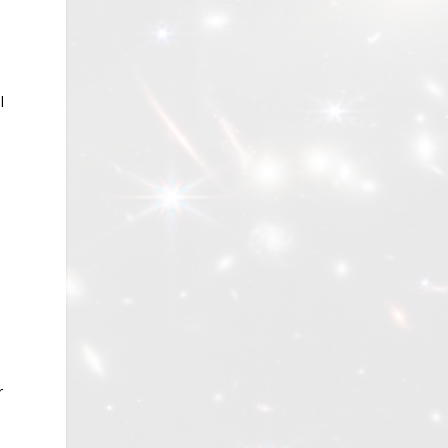
,
l
r