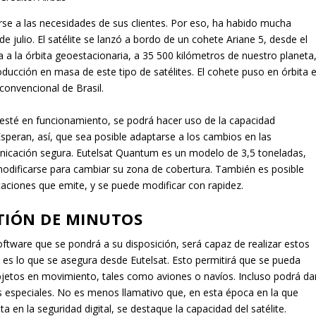
arse a las necesidades de sus clientes. Por eso, ha habido mucha
e julio. El satélite se lanzó a bordo de un cohete Ariane 5, desde el
 a la órbita geoestacionaria, a 35 500 kilómetros de nuestro planeta
oducción en masa de este tipo de satélites. El cohete puso en órbita e
convencional de Brasil.
esté en funcionamiento, se podrá hacer uso de la capacidad
speran, así, que sea posible adaptarse a los cambios en las
nicación segura. Eutelsat Quantum es un modelo de 3,5 toneladas,
dificarse para cambiar su zona de cobertura. También es posible
caciones que emite, y se puede modificar con rapidez.
TIÓN DE MINUTOS
l software que se pondrá a su disposición, será capaz de realizar estos
es lo que se asegura desde Eutelsat. Esto permitirá que se pueda
objetos en movimiento, tales como aviones o navíos. Incluso podrá da
s especiales. No es menos llamativo que, en esta época en la que
 en la seguridad digital, se destaque la capacidad del satélite.