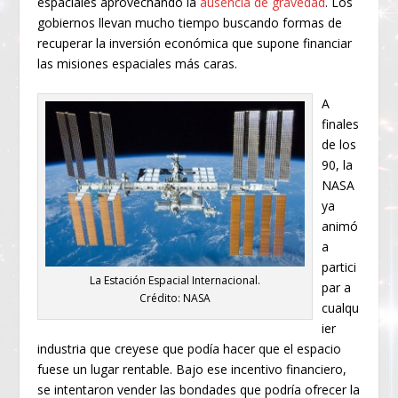
espaciales aprovechando la
ausencia de gravedad
. Los
gobiernos llevan mucho tiempo buscando formas de
recuperar la inversión económica que supone financiar
las misiones espaciales más caras.
A
finales
de los
90, la
NASA
ya
animó
a
partici
La Estación Espacial Internacional.
par a
Crédito: NASA
cualqu
ier
industria que creyese que podía hacer que el espacio
fuese un lugar rentable. Bajo ese incentivo financiero,
se intentaron vender las bondades que podría ofrecer la