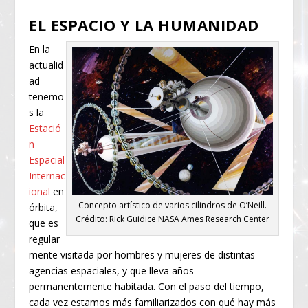
EL ESPACIO Y LA HUMANIDAD
En la
actualid
ad
tenemo
s la
Estació
n
Espacial
Internac
ional
en
Concepto artístico de varios cilindros de O’Neill.
órbita,
Crédito: Rick Guidice NASA Ames Research Center
que es
regular
mente visitada por hombres y mujeres de distintas
agencias espaciales, y que lleva años
permanentemente habitada. Con el paso del tiempo,
cada vez estamos más familiarizados con qué hay más