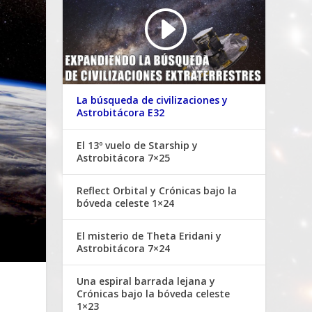
La búsqueda de civilizaciones y
Astrobitácora E32
El 13º vuelo de Starship y
Astrobitácora 7×25
Reflect Orbital y Crónicas bajo la
bóveda celeste 1×24
El misterio de Theta Eridani y
Astrobitácora 7×24
Una espiral barrada lejana y
Crónicas bajo la bóveda celeste
1×23