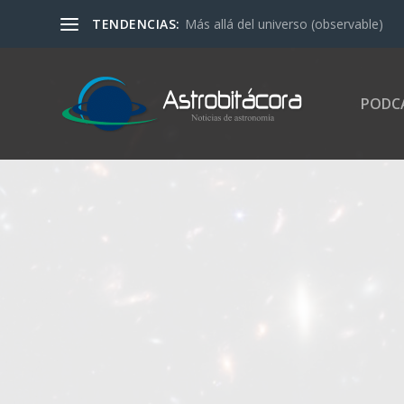
TENDENCIAS:
Más allá del universo (observable)
PODC