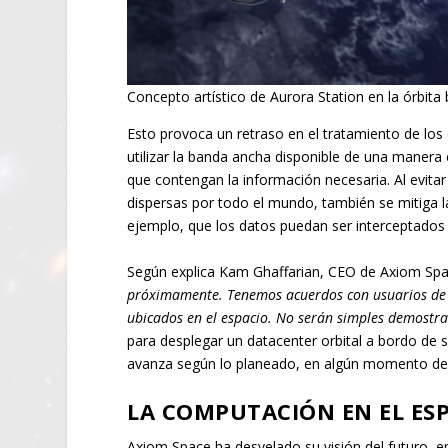
Concepto artístico de Aurora Station en la órbita 
Esto provoca un retraso en el tratamiento de los 
utilizar la banda ancha disponible de una manera 
que contengan la información necesaria. Al evitar
dispersas por todo el mundo, también se mitiga 
ejemplo, que los datos puedan ser interceptados
Según explica Kam Ghaffarian, CEO de Axiom Sp
próximamente. Tenemos acuerdos con usuarios de t
ubicados en el espacio. No serán simples demostr
para desplegar un datacenter orbital a bordo de 
avanza según lo planeado, en algún momento de 2
LA COMPUTACIÓN EN EL ES
Axiom Space ha desvelado su visión del futuro, e