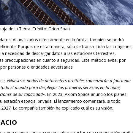
baja de la Tierra. Crédito: Orion Span
datos. Al analizarlos directamente en la órbita, también se podrá
eficiente. Porque, de esta manera, sólo se transmitirán las imágenes
 la necesidad de descargar datos a las estaciones terrestres,
las preocupaciones en cuanto a seguridad. Este método evita, por
 por personas o entidades adversarias.
ace
, «Nuestros nodos de datacenters orbitales comenzarán a funcionar
odo el mundo para desplegar los primeros servicios en la nube,
aciones de su capacidad»
. En 2023, Axiom Space anunció los planes
su estación espacial privada. El lanzamiento comenzará, si todo
027. La compañía también ha explicado cuál es su visión.
PACIO
n el que espera contar con una infraestructura de computación orbita