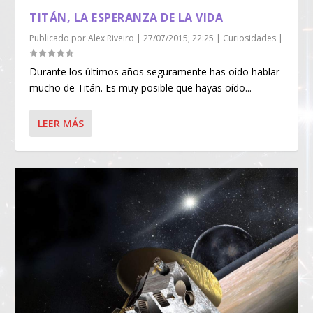
TITÁN, LA ESPERANZA DE LA VIDA
Publicado por
Alex Riveiro
|
27/07/2015; 22:25
|
Curiosidades
|
Durante los últimos años seguramente has oído hablar
mucho de Titán. Es muy posible que hayas oído...
LEER MÁS