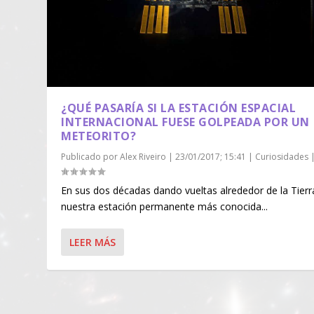
¿QUÉ PASARÍA SI LA ESTACIÓN ESPACIAL
INTERNACIONAL FUESE GOLPEADA POR UN
METEORITO?
Publicado por
Alex Riveiro
|
23/01/2017; 15:41
|
Curiosidades
En sus dos décadas dando vueltas alrededor de la Tierr
nuestra estación permanente más conocida...
LEER MÁS