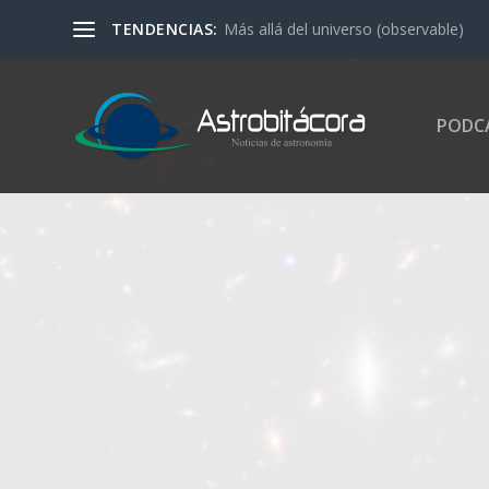
TENDENCIAS:
Más allá del universo (observable)
PODC