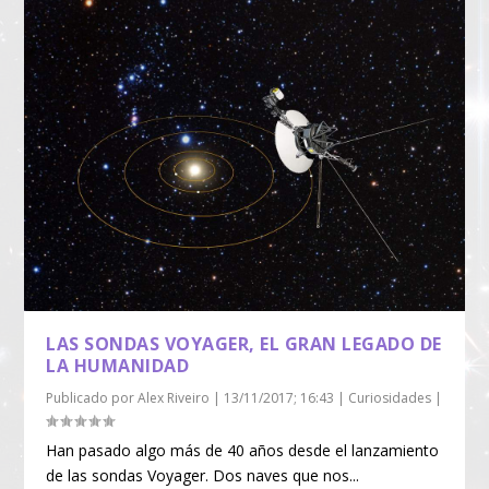
LAS SONDAS VOYAGER, EL GRAN LEGADO DE
LA HUMANIDAD
Publicado por
Alex Riveiro
|
13/11/2017; 16:43
|
Curiosidades
|
Han pasado algo más de 40 años desde el lanzamiento
de las sondas Voyager. Dos naves que nos...