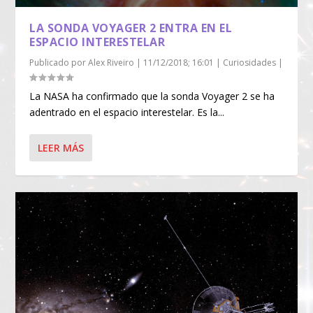
LA SONDA VOYAGER 2 ENTRA EN EL
ESPACIO INTERESTELAR
Publicado por
Alex Riveiro
|
11/12/2018; 16:01
|
Curiosidades
|
La NASA ha confirmado que la sonda Voyager 2 se ha
adentrado en el espacio interestelar. Es la...
LEER MÁS