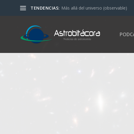
TENDENCIAS:
Más allá del universo (observable)
PODC