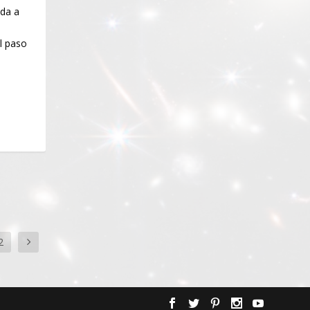
da a
l paso
2