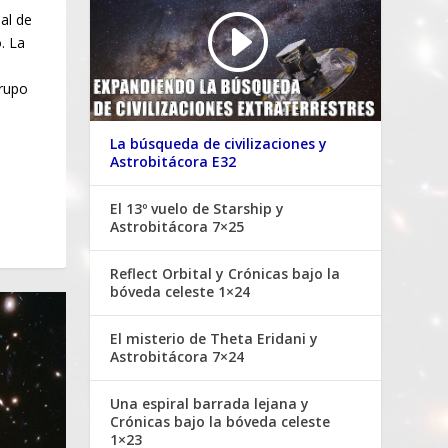
al de
. La
s
grupo
La búsqueda de civilizaciones y
Astrobitácora E32
El 13º vuelo de Starship y
Astrobitácora 7×25
Reflect Orbital y Crónicas bajo la
bóveda celeste 1×24
El misterio de Theta Eridani y
Astrobitácora 7×24
Una espiral barrada lejana y
Crónicas bajo la bóveda celeste
1×23