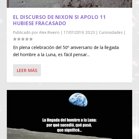
EL DISCURSO DE NIXON SI APOLO 11
HUBIESE FRACASADO
Publicado por
Alex Riveiro
|
17/07/2019; 20:23
|
Curiosidades
|
En plena celebración del 50º aniversario de la llegada
del hombre a la Luna, es fácil pensar...
LEER MÁS