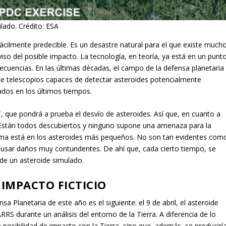
ulado. Crédito: ESA
ácilmente predecible. Es un desastre natural para el que existe much
o del posible impacto. La tecnología, en teoría, ya está en un punt
ecuencias. En las últimas décadas, el campo de la defensa planetaria
telescopios capaces de detectar asteroides potencialmente
ados en los últimos tiempos.
, que pondrá a prueba el desvío de asteroides. Así que, en cuanto a
 Están todos descubiertos y ninguno supone una amenaza para la
blema está en los asteroides más pequeños. No son tan evidentes com
ausar daños muy contundentes. De ahí que, cada cierto tiempo, se
 de un asteroide simulado.
 IMPACTO FICTICIO
a Planetaria de este año es el siguiente: el 9 de abril, el asteroide
RS durante un análisis del entorno de la Tierra. A diferencia de lo
a posibilidad de impacto con la Tierra, sino que, además, se producirí