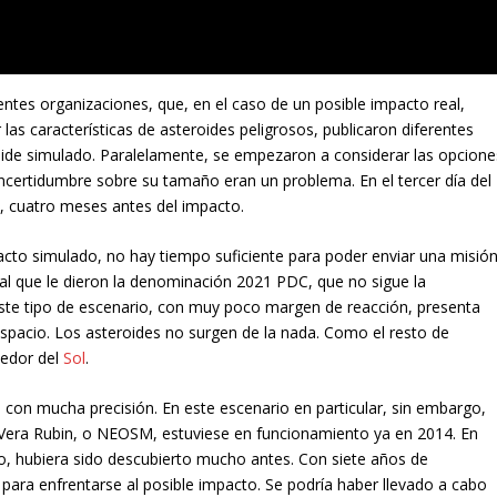
erentes organizaciones, que, en el caso de un posible impacto real,
las características de asteroides peligrosos, publicaron diferentes
oide simulado. Paralelamente, se empezaron a considerar las opcione
 incertidumbre sobre su tamaño eran un problema. En el tercer día del
io, cuatro meses antes del impacto.
to simulado, no hay tiempo suficiente para poder enviar una misió
 (al que le dieron la denominación 2021 PDC, que no sigue la
Este tipo de escenario, con muy poco margen de reacción, presenta
espacio. Los asteroides no surgen de la nada. Como el resto de
dedor del
Sol
.
as con mucha precisión. En este escenario en particular, sin embargo,
o Vera Rubin, o NEOSM, estuviese en funcionamiento ya en 2014. En
io, hubiera sido descubierto mucho antes. Con siete años de
 para enfrentarse al posible impacto. Se podría haber llevado a cabo