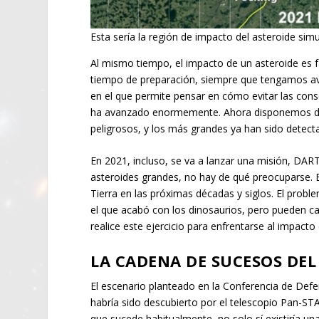
Esta sería la región de impacto del asteroide sim
Al mismo tiempo, el impacto de un asteroide es f
tiempo de preparación, siempre que tengamos avis
en el que permite pensar en cómo evitar las cons
ha avanzado enormemente. Ahora disponemos de 
peligrosos, y los más grandes ya han sido detect
En 2021, incluso, se va a lanzar una misión, DART
asteroides grandes, no hay de qué preocuparse.
Tierra en las próximas décadas y siglos. El pro
el que acabó con los dinosaurios, pero pueden c
realice este ejercicio para enfrentarse al impacto
LA CADENA DE SUCESOS DEL
El escenario planteado en la Conferencia de Defens
habría sido descubierto por el telescopio Pan-STAR
que sucede habitualmente, no solo sí existiría un