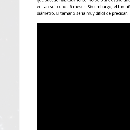
en tan solo unos 6 meses. Sin embargo, el tamaño
diámetro. El tamaño sería muy difícil de precisar.