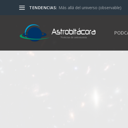
TENDENCIAS:
Más allá del universo (observable)
PODC