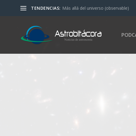
TENDENCIAS:
Más allá del universo (observable)
PODC