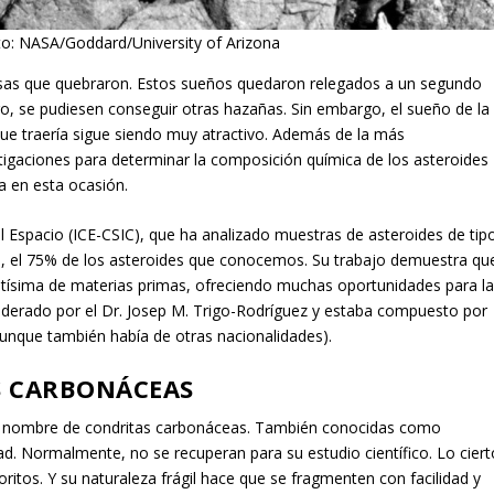
ito: NASA/Goddard/University of Arizona
sas que quebraron. Estos sueños quedaron relegados a un segundo
o, se pudiesen conseguir otras hazañas. Sin embargo, el sueño de la
que traería sigue siendo muy atractivo. Además de la más
stigaciones para determinar la composición química de los asteroides
a en esta ocasión.
del Espacio (ICE-CSIC), que ha analizado muestras de asteroides de tip
, el 75% de los asteroides que conocemos. Su trabajo demuestra qu
ntísima de materias primas, ofreciendo muchas oportunidades para l
 liderado por el Dr. Josep M. Trigo-Rodríguez y estaba compuesto por
aunque también había de otras nacionalidades).
AS CARBONÁCEAS
l nombre de condritas carbonáceas. También conocidas como
d. Normalmente, no se recuperan para su estudio científico. Lo ciert
itos. Y su naturaleza frágil hace que se fragmenten con facilidad y