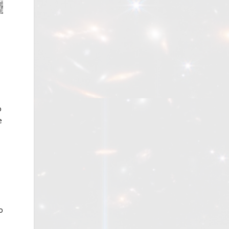
o
e
a
o