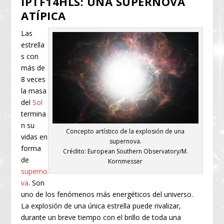
IPTF14HLS: UNA SUPERNOVA
ATÍPICA
Las
estrella
s con
más de
8 veces
la masa
del
Sol
termina
n su
Concepto artístico de la explosión de una
vidas en
supernova.
forma
Crédito: European Southern Observatory/M.
de
Kornmesser
superno
va
. Son
uno de los fenómenos más energéticos del universo.
La explosión de una única estrella puede rivalizar,
durante un breve tiempo con el brillo de toda una