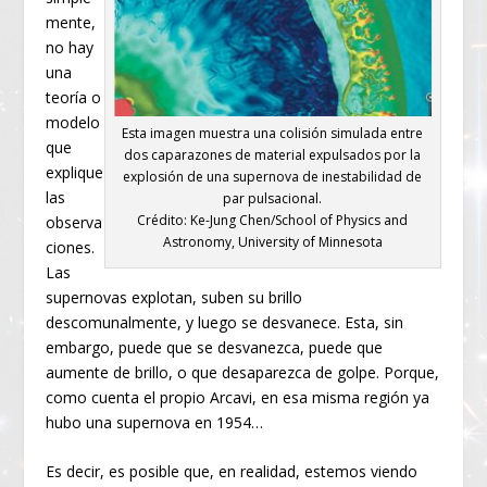
mente,
no hay
una
teoría o
modelo
Esta imagen muestra una colisión simulada entre
que
dos caparazones de material expulsados por la
explique
explosión de una supernova de inestabilidad de
las
par pulsacional.
Crédito: Ke-Jung Chen/School of Physics and
observa
Astronomy, University of Minnesota
ciones.
Las
supernovas explotan, suben su brillo
descomunalmente, y luego se desvanece. Esta, sin
embargo, puede que se desvanezca, puede que
aumente de brillo, o que desaparezca de golpe. Porque,
como cuenta el propio Arcavi, en esa misma región ya
hubo una supernova en 1954…
Es decir, es posible que, en realidad, estemos viendo