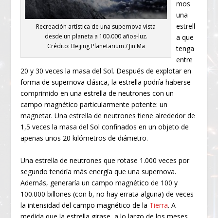
mos
una
estrell
Recreación artística de una supernova vista
desde un planeta a 100.000 años-luz.
a que
Crédito: Beijing Planetarium / Jin Ma
tenga
entre
20 y 30 veces la masa del Sol. Después de explotar en
forma de supernova clásica, la estrella podría haberse
comprimido en una estrella de neutrones con un
campo magnético particularmente potente: un
magnetar. Una estrella de neutrones tiene alrededor de
1,5 veces la masa del Sol confinados en un objeto de
apenas unos 20 kilómetros de diámetro.
Una estrella de neutrones que rotase 1.000 veces por
segundo tendría más energía que una supernova.
Además, generaría un campo magnético de 100 y
100.000 billones (con b, no hay errata alguna) de veces
la intensidad del campo magnético de la
Tierra
. A
medida que la estrella girase, a lo largo de los meses,