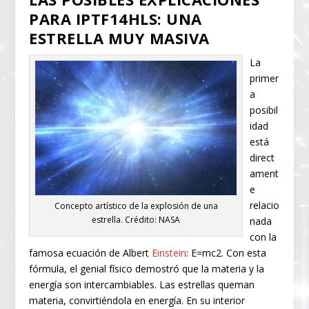
PARA IPTF14HLS: UNA
ESTRELLA MUY MASIVA
La
primer
a
posibil
idad
está
direct
ament
e
relacio
Concepto artístico de la explosión de una
estrella. Crédito: NASA
nada
con la
famosa ecuación de Albert
Einstein
: E=mc
2
. Con esta
fórmula, el genial físico demostró que la materia y la
energía son intercambiables. Las estrellas queman
materia, convirtiéndola en energía. En su interior