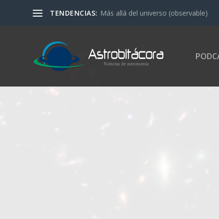
TENDENCIAS:
Más allá del universo (observable)
PODC