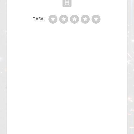
TASA: