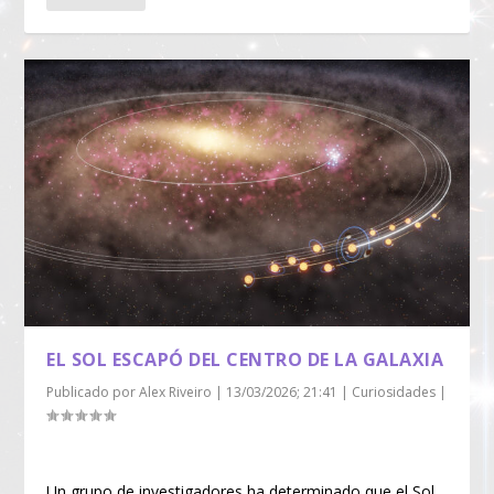
EL SOL ESCAPÓ DEL CENTRO DE LA GALAXIA
Publicado por
Alex Riveiro
|
13/03/2026; 21:41
|
Curiosidades
|
Un grupo de investigadores ha determinado que el Sol