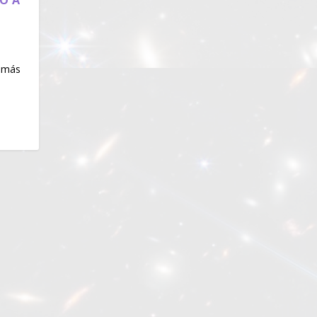
CÓ A
|
s más