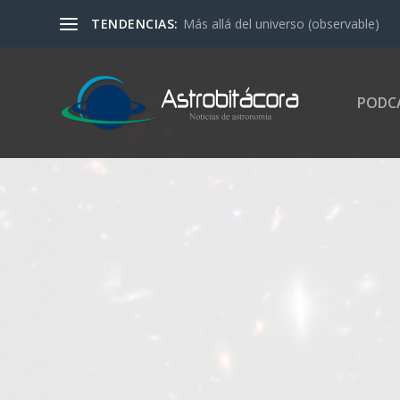
TENDENCIAS:
Más allá del universo (observable)
PODC