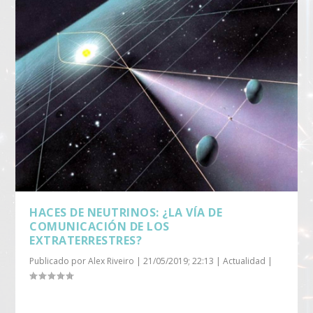
HACES DE NEUTRINOS: ¿LA VÍA DE
COMUNICACIÓN DE LOS
EXTRATERRESTRES?
Publicado por
Alex Riveiro
|
21/05/2019; 22:13
|
Actualidad
|