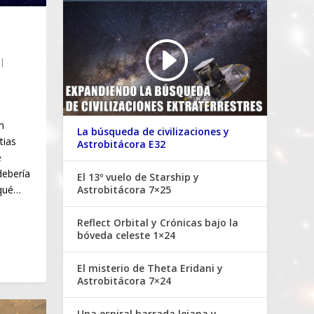
|
n
La búsqueda de civilizaciones y
tias
Astrobitácora E32
e
debería
El 13º vuelo de Starship y
 qué…
Astrobitácora 7×25
Reflect Orbital y Crónicas bajo la
bóveda celeste 1×24
El misterio de Theta Eridani y
Astrobitácora 7×24
Una espiral barrada lejana y