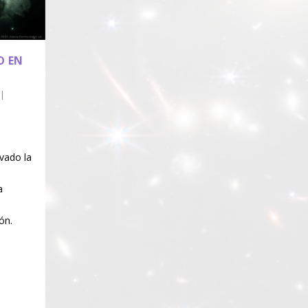
O EN
|
vado la
a
ón.