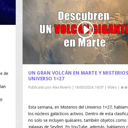
|
UN GRAN VOLCÁN EN MARTE Y MISTERIOS
de de
UNIVERSO 1×27
llan
Publicado por
Alex Riveiro
|
18/03/2024; 16:07
|
Vídeo
|
el
Esta semana, en Misterios del Universo 1×27, habla
los núcleos galácticos activos. Dentro de esta clasific
no solo se incluyen quásares, también objetos como 
galaxias de Seyfert. En YouTube, además, hablamos d