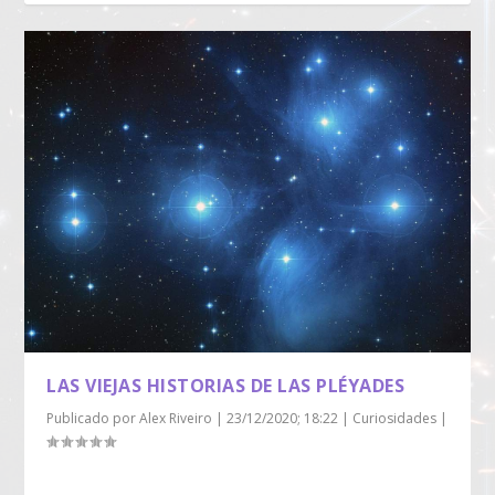
LAS VIEJAS HISTORIAS DE LAS PLÉYADES
Publicado por
Alex Riveiro
|
23/12/2020; 18:22
|
Curiosidades
|