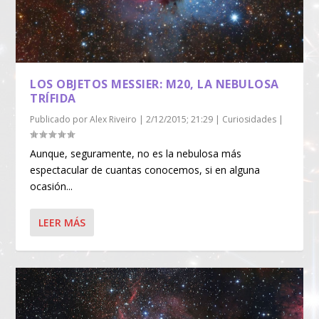
LOS OBJETOS MESSIER: M20, LA NEBULOSA
TRÍFIDA
Publicado por
Alex Riveiro
|
2/12/2015; 21:29
|
Curiosidades
|
Aunque, seguramente, no es la nebulosa más
espectacular de cuantas conocemos, si en alguna
ocasión...
LEER MÁS