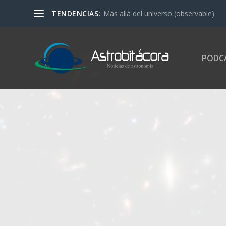
TENDENCIAS:
Más allá del universo (observable)
PODC