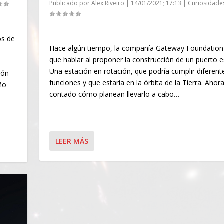
Publicado por
Alex Riveiro
|
14/01/2021; 17:13
|
Curiosidade
os de
Hace algún tiempo, la compañía Gateway Foundation
que hablar al proponer la construcción de un puerto e
s
Una estación en rotación, que podría cumplir diferent
ión
funciones y que estaría en la órbita de la Tierra. Ahor
año
contado cómo planean llevarlo a cabo…
LEER MÁS