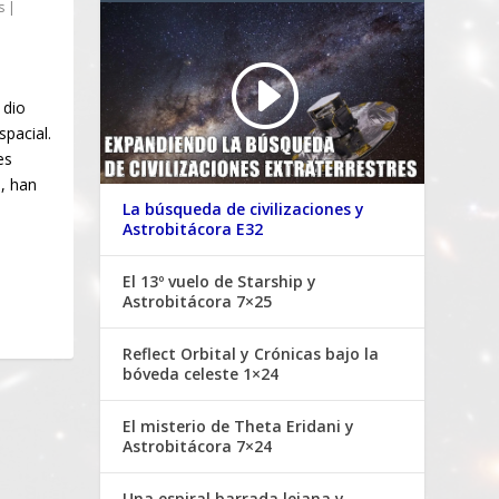
s
|
 dio
spacial.
es
a, han
La búsqueda de civilizaciones y
Astrobitácora E32
El 13º vuelo de Starship y
Astrobitácora 7×25
Reflect Orbital y Crónicas bajo la
bóveda celeste 1×24
El misterio de Theta Eridani y
Astrobitácora 7×24
Una espiral barrada lejana y