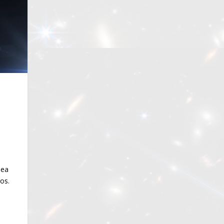
|
sea
ños.