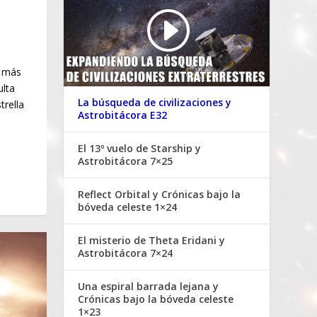
a más
ulta
La búsqueda de civilizaciones y
trella
Astrobitácora E32
El 13º vuelo de Starship y
Astrobitácora 7×25
Reflect Orbital y Crónicas bajo la
bóveda celeste 1×24
El misterio de Theta Eridani y
Astrobitácora 7×24
Una espiral barrada lejana y
Crónicas bajo la bóveda celeste
1×23