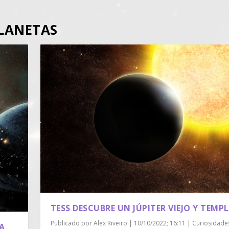
LANETAS
TESS DESCUBRE UN JÚPITER VIEJO Y TEMP
Publicado por
Alex Riveiro
|
10/10/2022; 16:11
|
Curiosidade
LA