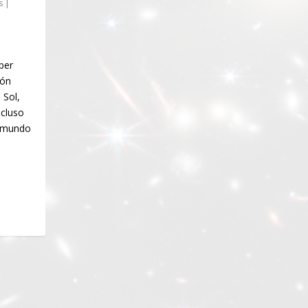
s
|
ber
ión
 Sol,
ncluso
n mundo