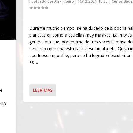
Publicado por
Alex Riveiro
|
16/12/2021; 15:33
|
Curiosidade
Durante mucho tiempo, se ha dudado de si podría ha
planetas en torno a estrellas muy masivas. La impres
general era que, por encima de tres veces la masa del
sería raro que una estrella tuviese un planeta. Quizá i
que fuese imposible, pero se ha logrado descubrir u
así…
LEER MÁS
ue
olló