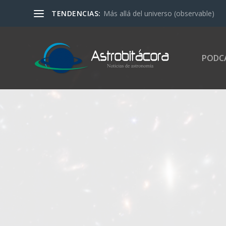
TENDENCIAS:
Más allá del universo (observable)
PODC