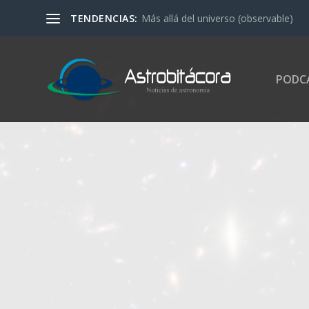
TENDENCIAS:
Más allá del universo (observable)
PODC