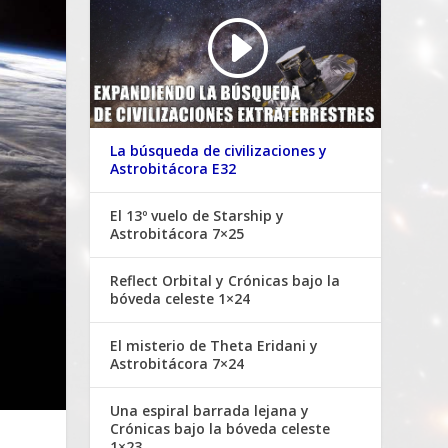
La búsqueda de civilizaciones y
Astrobitácora E32
El 13º vuelo de Starship y
Astrobitácora 7×25
Reflect Orbital y Crónicas bajo la
bóveda celeste 1×24
El misterio de Theta Eridani y
Astrobitácora 7×24
Una espiral barrada lejana y
Crónicas bajo la bóveda celeste
1×23