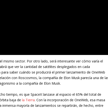
 mismo sector. Por otro lado, será interesante ver cómo varía el
Habrá que ver la cantidad de satélites desplegados en cada
n para saber cuándo se producirá el primer lanzamiento de OneWeb
 relación con Roscosmos, la compañía de Elon Musk parecía una de la
tagonismo a la compañía de Elon Musk.
ho tiempo, es que SpaceX lanzase al espacio el 65% del total de
órbita baja de
la Tierra
. Con la incorporación de OneWeb, esa masa
 inmensa mayoría de lanzamientos se repartirán, de hecho, entre