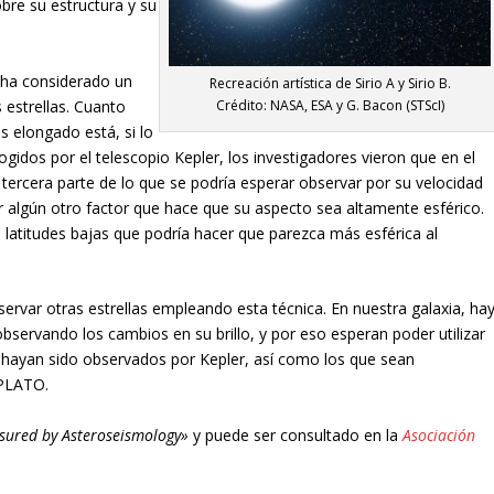
bre su estructura y su
 ha considerado un
Recreación artística de Sirio A y Sirio B.
 estrellas. Cuanto
Crédito: NASA, ESA y G. Bacon (STScI)
 elongado está, si lo
ogidos por el telescopio Kepler, los investigadores vieron que en el
tercera parte de lo que se podría esperar observar por su velocidad
 algún otro factor que hace que su aspecto sea altamente esférico.
latitudes bajas que podría hacer que parezca más esférica al
servar otras estrellas empleando esta técnica. En nuestra galaxia, ha
servando los cambios en su brillo, y por eso esperan poder utilizar
e hayan sido observados por Kepler, así como los que sean
 PLATO.
asured by Asteroseismology»
y puede ser consultado en la
Asociación