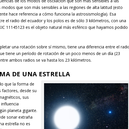
uencias de los modos de oscilación que son más sensibles a las
os modos que son más sensibles a las regiones de alta latitud (esto
nte hace referencia a cómo funciona la astrosismología). Esa
tre el radio del ecuador y los polos es de sólo 3 kilómetros, con una
 KIC 11145123 es el objeto natural más esférico que hayamos podido
letar una rotación sobre sí mismo, tiene una diferencia entre el radi
, que tiene un período de rotación de un poco menos de un día (23
entre ambos radios se va hasta los 23 kilómetros.
RMA DE UNA ESTRELLA
do que la forma de
s factores, desde su
magnéticos, sus
 influencia
gún planeta gigante.
uede sonar extraña
na estrella no es