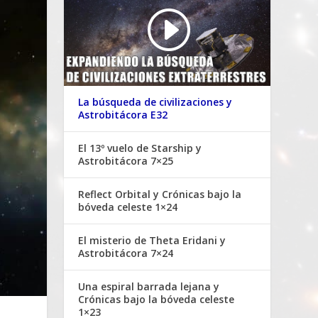
La búsqueda de civilizaciones y
Astrobitácora E32
El 13º vuelo de Starship y
Astrobitácora 7×25
Reflect Orbital y Crónicas bajo la
bóveda celeste 1×24
El misterio de Theta Eridani y
Astrobitácora 7×24
Una espiral barrada lejana y
Crónicas bajo la bóveda celeste
1×23