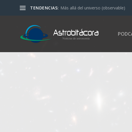
TENDENCIAS:
Más allá del universo (observable)
PODC