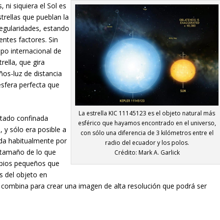
ni siquiera el Sol es
strellas que pueblan la
egularidades, estando
entes factores. Sin
po internacional de
ella, que gira
os-luz de distancia
esfera perfecta que
La estrella KIC 11145123 es el objeto natural más
stado confinada
esférico que hayamos encontrado en el universo,
, y sólo era posible a
con sólo una diferencia de 3 kilómetros entre el
zada habitualmente por
radio del ecuador y los polos.
 tamaño de lo que
Crédito: Mark A. Garlick
opios pequeños que
s del objeto en
e combina para crear una imagen de alta resolución que podrá ser