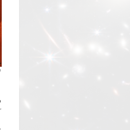
e
a
,
,