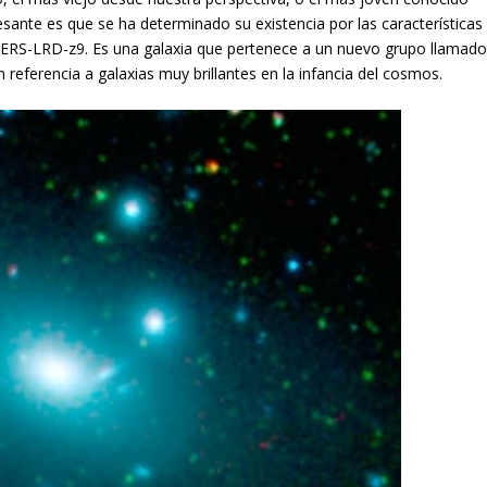
esante es que se ha determinado su existencia por las características
APERS-LRD-z9. Es una galaxia que pertenece a un nuevo grupo llamad
referencia a galaxias muy brillantes en la infancia del cosmos.