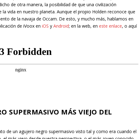
dicho de otra manera, la posibilidad de que una civilización
e la vida en nuestro planeta. Aunque el propio Holden reconoce que
amiento de la navaja de Occam. De esto, y mucho más, hablamos en
plicación de iVoox en
iOS
y
Android
; en la web, en
este enlace
, o aquí
O SUPERMASIVO MÁS VIEJO DEL
o de un agujero negro supermasivo visto tal y como era cuando el
o, el más viejo desde nuestra perspectiva, o el más joven conocido