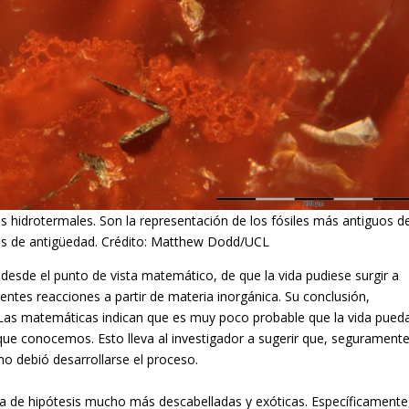
s hidrotermales. Son la representación de los fósiles más antiguos d
años de antigüedad. Crédito: Matthew Dodd/UCL
, desde el punto de vista matemático, de que la vida pudiese surgir a
rentes reacciones a partir de materia inorgánica. Su conclusión,
as matemáticas indican que es muy poco probable que la vida pued
ue conocemos. Esto lleva al investigador a sugerir que, seguramente
 debió desarrollarse el proceso.
dea de hipótesis mucho más descabelladas y exóticas. Específicamente