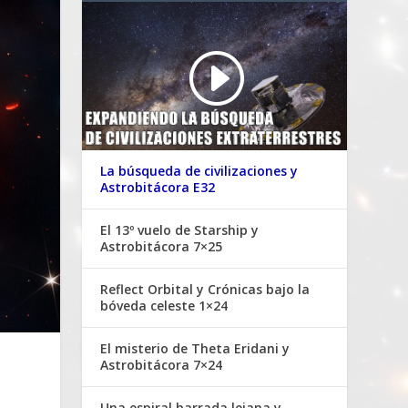
La búsqueda de civilizaciones y
Astrobitácora E32
El 13º vuelo de Starship y
Astrobitácora 7×25
Reflect Orbital y Crónicas bajo la
bóveda celeste 1×24
El misterio de Theta Eridani y
Astrobitácora 7×24
Una espiral barrada lejana y