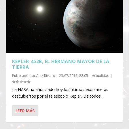
KEPLER-452B, EL HERMANO MAYOR DE LA
TIERRA
Publicado por
Alex Riveiro
|
23/07/2015; 22:05
|
Actualidad
|
La NASA ha anunciado hoy los últimos exoplanetas
descubiertos por el telescopio Kepler. De todos...
LEER MÁS