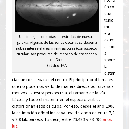
nto lo
único
que
tenía
mos
era
Una imagen con todas las estrellas de nuestra
estim
galaxia. Algunas de las zonas oscuras se deben a
acione
nubes interestelares, mientras otras (con aspecto
s
circular) son producto del método de escaneado
sobre
de Gaia.
Crédito: ESA
la
distan
cia que nos separa del centro. El principal problema es
que no podemos verlo de manera directa por diversos
motivos. Nuestra perspectiva, el tamaño de la Vía
Láctea y todo el material en el espectro visible,
distorsionan esos cálculos. Por eso, desde el año 2000,
la estimación oficial indicaba una distancia de entre 7,2
y 8,8 kilopársecs. Es decir, entre 23.483 y 28.700
años-
luz
.