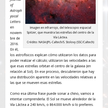
of
Astroph
ysical
Letters
en
Imagen en infrarrojo, del telescopio espacial
noviem
Spitzer, que muestra las estrellas del centro de la
Vía Láctea.
bre de
Crédito: NASA/JPL-Caltech/S. Stolovy (SSC/Caltech)
2016.
En él,
los astrofísicos explican cómo utilizaron los datos para
poder realizar el cálculo; utilizaron las velocidades a las
que esas estrellas orbitan el centro de la galaxia (en
relación al Sol). En ese proceso, descubrieron que hay
una distribución aparente en las velocidades relativas a
las que se mueven esas estrellas.
Como esa última frase puede sonar a chino, vamos a
intentar comprenderla. El Sol se mueve alrededor de la
Vía Láctea a 240 km/s, o 864.000 km/h si lo prefieres.