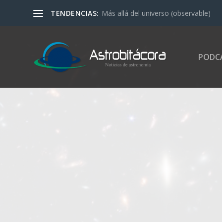
TENDENCIAS:
Más allá del universo (observable)
PODC