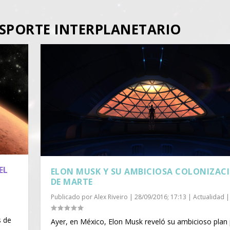
NSPORTE INTERPLANETARIO
EL
ELON MUSK Y SU AMBICIOSA COLONIZAC
DE MARTE
|
Publicado por
Alex Riveiro
|
28/09/2016; 17:13
|
Actualidad
|
s de
Ayer, en México, Elon Musk reveló su ambicioso plan