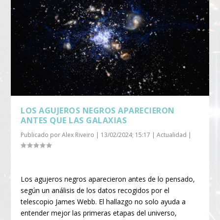
LOS AGUJEROS NEGROS APARECIERON
ANTES QUE LAS GALAXIAS
Publicado por
Alex Riveiro
|
13/02/2024; 15:17
|
Actualidad
|
Los agujeros negros aparecieron antes de lo pensado,
según un análisis de los datos recogidos por el
telescopio James Webb. El hallazgo no solo ayuda a
entender mejor las primeras etapas del universo,