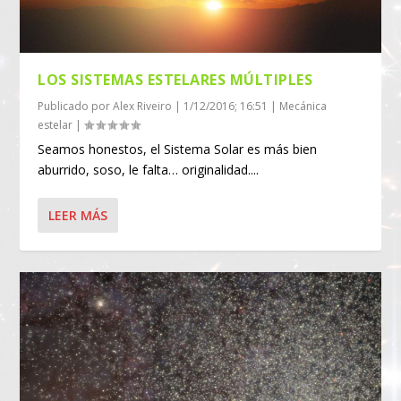
LOS SISTEMAS ESTELARES MÚLTIPLES
Publicado por
Alex Riveiro
|
1/12/2016; 16:51
|
Mecánica
estelar
|
Seamos honestos, el Sistema Solar es más bien
aburrido, soso, le falta… originalidad....
LEER MÁS