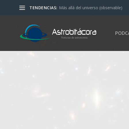
TENDENCIAS:
Más allá del universo (observable)
PODC