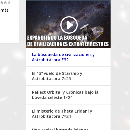
s más
La búsqueda de civilizaciones y
Astrobitácora E32
El 13º vuelo de Starship y
Astrobitácora 7×25
Reflect Orbital y Crónicas bajo la
bóveda celeste 1×24
El misterio de Theta Eridani y
Astrobitácora 7×24
Una espiral barrada lejana y