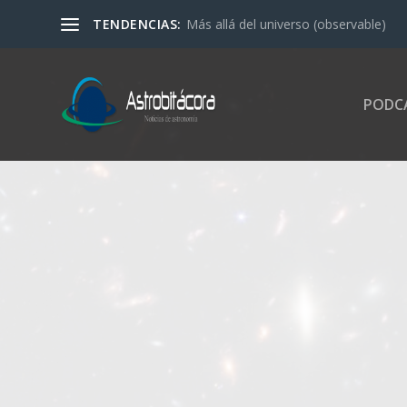
TENDENCIAS:
Más allá del universo (observable)
PODC