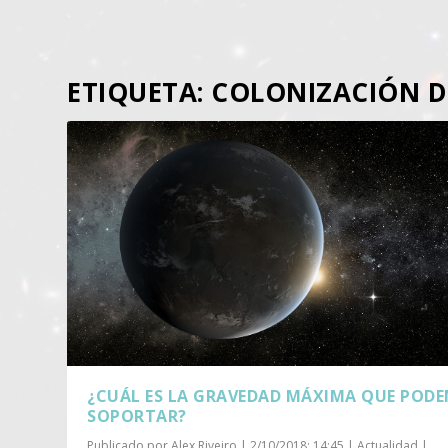
ETIQUETA:
COLONIZACIÓN D
¿CUÁL ES LA GRAVEDAD MÁXIMA QUE POD
SOPORTAR?
Publicado por
Alex Riveiro
|
2/10/2018; 14:45
|
Actualidad
|