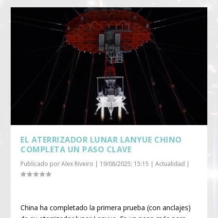
EL ATERRIZADOR LUNAR LANYUE CHINO
COMPLETA UN PASO CLAVE
Publicado por
Alex Riveiro
|
19/08/2025; 15:15
|
Actualidad
|
China ha completado la primera prueba (con anclajes)