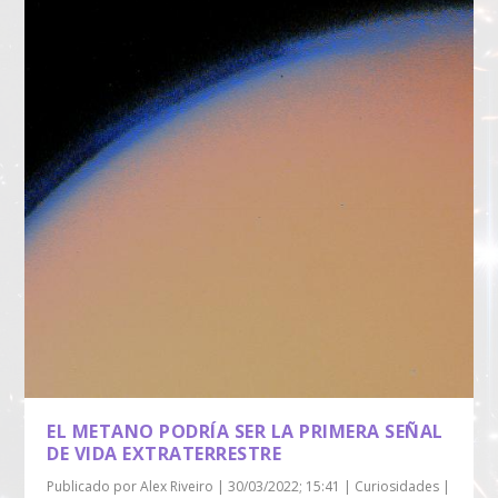
EL METANO PODRÍA SER LA PRIMERA SEÑAL
DE VIDA EXTRATERRESTRE
Publicado por
Alex Riveiro
|
30/03/2022; 15:41
|
Curiosidades
|