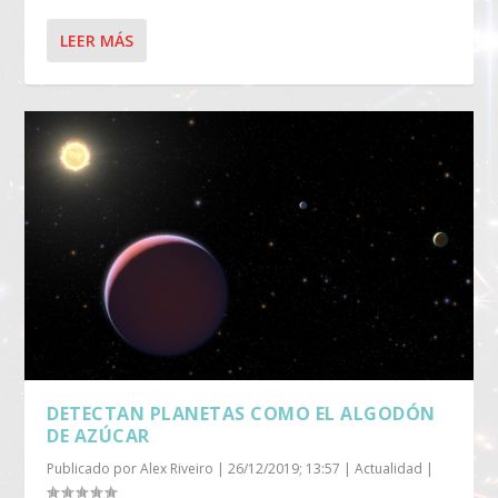
LEER MÁS
DETECTAN PLANETAS COMO EL ALGODÓN
DE AZÚCAR
Publicado por
Alex Riveiro
|
26/12/2019; 13:57
|
Actualidad
|