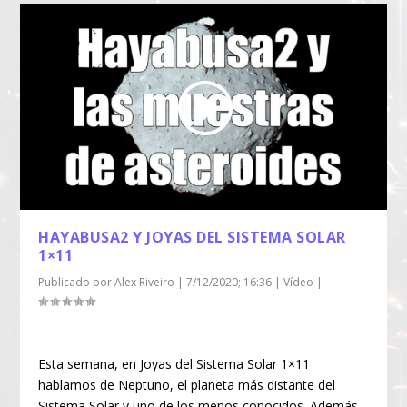
HAYABUSA2 Y JOYAS DEL SISTEMA SOLAR
1×11
Publicado por
Alex Riveiro
|
7/12/2020; 16:36
|
Vídeo
|
Esta semana, en Joyas del Sistema Solar 1×11
hablamos de Neptuno, el planeta más distante del
Sistema Solar y uno de los menos conocidos. Además,