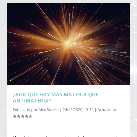
¿POR QUÉ HAY MÁS MATERIA QUE
ANTIMATERIA?
Publicado por
Alex Riveiro
|
24/12/2020; 15:32
|
Actualidad
|