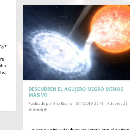
|
egro
bre
saba
ste…
DESCUBREN EL AGUJERO NEGRO MENOS
MASIVO
Publicado por
Alex Riveiro
|
5/11/2019; 20:18
|
Actualidad
|
Un grupo de investigadores ha descubierto el agujero