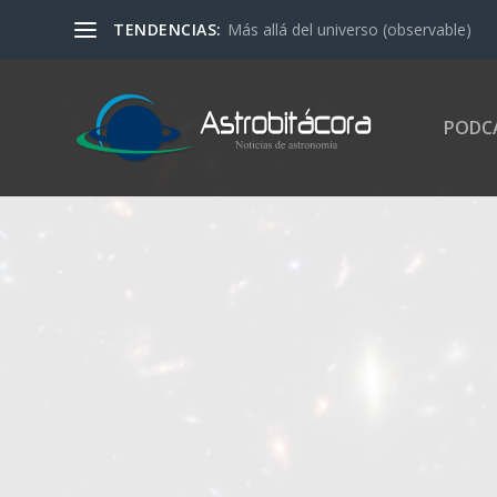
TENDENCIAS:
Más allá del universo (observable)
PODC