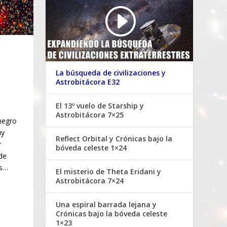
La búsqueda de civilizaciones y
Astrobitácora E32
El 13º vuelo de Starship y
Astrobitácora 7×25
negro
uy
Reflect Orbital y Crónicas bajo la
r
bóveda celeste 1×24
de
es…
El misterio de Theta Eridani y
Astrobitácora 7×24
Una espiral barrada lejana y
Crónicas bajo la bóveda celeste
1×23