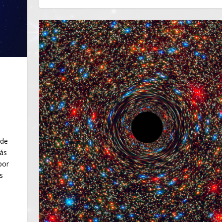
|
 de
más
por
s