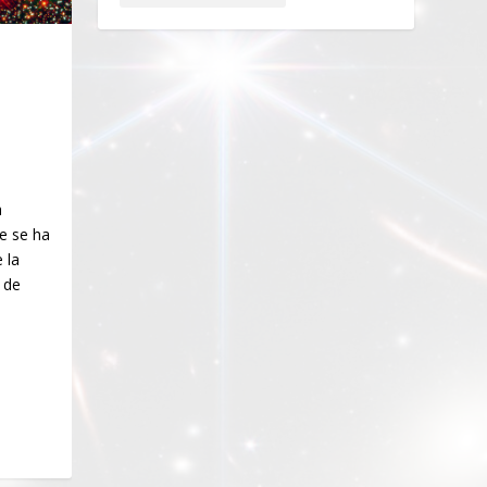
a
e se ha
 la
 de