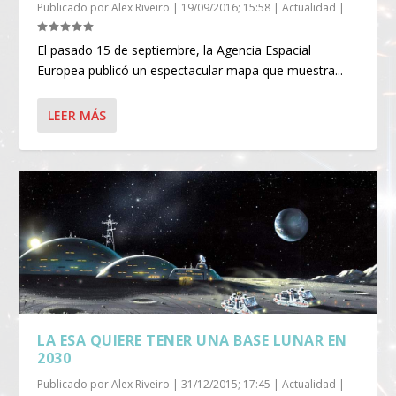
Publicado por
Alex Riveiro
|
19/09/2016; 15:58
|
Actualidad
|
El pasado 15 de septiembre, la Agencia Espacial
Europea publicó un espectacular mapa que muestra...
LEER MÁS
LA ESA QUIERE TENER UNA BASE LUNAR EN
2030
Publicado por
Alex Riveiro
|
31/12/2015; 17:45
|
Actualidad
|