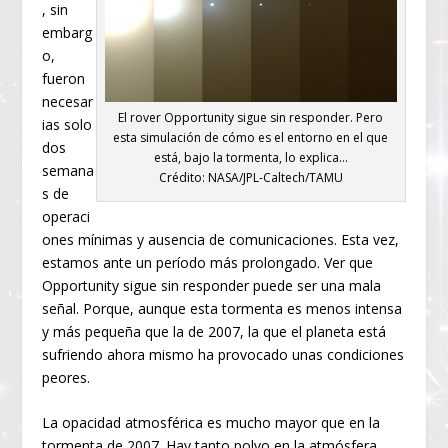
, sin
embarg
o,
fueron
necesar
El rover Opportunity sigue sin responder. Pero
ias solo
esta simulación de cómo es el entorno en el que
dos
está, bajo la tormenta, lo explica…
semana
Crédito: NASA/JPL-Caltech/TAMU
s de
operaci
ones mínimas y ausencia de comunicaciones. Esta vez,
estamos ante un período más prolongado. Ver que
Opportunity sigue sin responder puede ser una mala
señal. Porque, aunque esta tormenta es menos intensa
y más pequeña que la de 2007, la que el planeta está
sufriendo ahora mismo ha provocado unas condiciones
peores.
La opacidad atmosférica es mucho mayor que en la
tormenta de 2007. Hay tanto polvo en la atmósfera