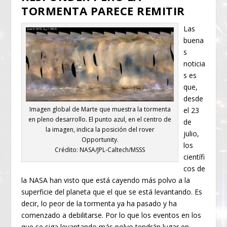
TORMENTA PARECE REMITIR
Las
buena
s
noticia
s es
que,
desde
Imagen global de Marte que muestra la tormenta
el 23
en pleno desarrollo. El punto azul, en el centro de
de
la imagen, indica la posición del rover
julio,
Opportunity.
los
Crédito: NASA/JPL-Caltech/MSSS
científi
cos de
la NASA han visto que está cayendo más polvo a la
superficie del planeta que el que se está levantando. Es
decir, lo peor de la tormenta ya ha pasado y ha
comenzado a debilitarse. Por lo que los eventos en los
que se siga levantando más polvo tendrán lugar en