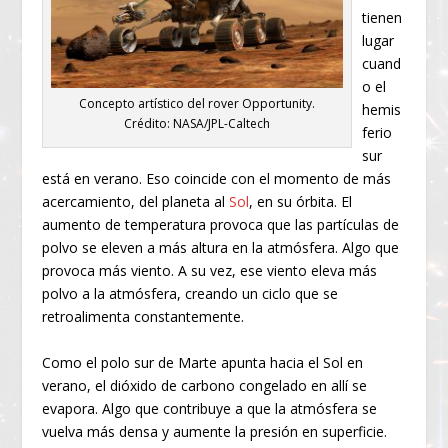
tienen
lugar
cuand
o el
Concepto artístico del rover Opportunity.
hemis
Crédito: NASA/JPL-Caltech
ferio
sur
está en verano. Eso coincide con el momento de más
acercamiento, del planeta al
Sol
, en su órbita. El
aumento de temperatura provoca que las partículas de
polvo se eleven a más altura en la atmósfera. Algo que
provoca más viento. A su vez, ese viento eleva más
polvo a la atmósfera, creando un ciclo que se
retroalimenta constantemente.
Como el polo sur de Marte apunta hacia el Sol en
verano, el dióxido de carbono congelado en allí se
evapora. Algo que contribuye a que la atmósfera se
vuelva más densa y aumente la presión en superficie.