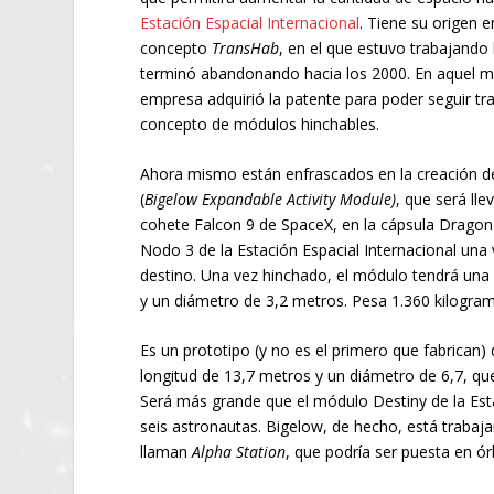
Estación Espacial Internacional
. Tiene su origen e
concepto
TransHab
, en el que estuvo trabajando
terminó abandonando hacia los 2000. En aquel 
empresa adquirió la patente para poder seguir tr
concepto de módulos hinchables.
Ahora mismo están enfrascados en la creación 
(
Bigelow Expandable Activity Module)
, que será lle
cohete Falcon 9 de SpaceX, en la cápsula Dragon 
Nodo 3 de la Estación Espacial Internacional una 
destino. Una vez hinchado, el módulo tendrá una
y un diámetro de 3,2 metros. Pesa 1.360 kilogra
Es un prototipo (y no es el primero que fabrica
longitud de 13,7 metros y un diámetro de 6,7, que
Será más grande que el módulo Destiny de la Esta
seis astronautas. Bigelow, de hecho, está traba
llaman
Alpha Station
, que podría ser puesta en ó