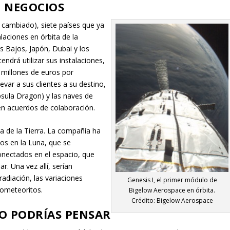
 NEGOCIOS
a cambiado), siete países que ya
alaciones en órbita de la
s Bajos, Japón, Dubai y los
drá utilizar sus instalaciones,
millones de euros por
evar a sus clientes a su destino,
psula Dragon) y las naves de
en acuerdos de colaboración.
a de la Tierra. La compañía ha
os en la Luna, que se
ectados en el espacio, que
r. Una vez allí, serían
radiación, las variaciones
Genesis I, el primer módulo de
rometeoritos.
Bigelow Aerospace en órbita.
Crédito: Bigelow Aerospace
O PODRÍAS PENSAR