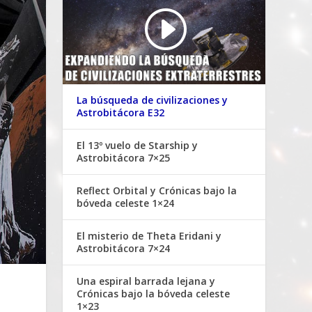
La búsqueda de civilizaciones y
Astrobitácora E32
El 13º vuelo de Starship y
Astrobitácora 7×25
Reflect Orbital y Crónicas bajo la
bóveda celeste 1×24
El misterio de Theta Eridani y
Astrobitácora 7×24
Una espiral barrada lejana y
Crónicas bajo la bóveda celeste
1×23