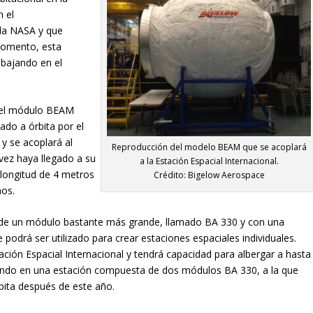
n el
 la NASA y que
momento, esta
abajando en el
del módulo BEAM
vado a órbita por el
y se acoplará al
Reproducción del modelo BEAM que se acoplará
vez haya llegado a su
a la Estación Espacial Internacional.
 longitud de 4 metros
Crédito: Bigelow Aerospace
mos.
n) de un módulo bastante más grande, llamado BA 330 y con una
 podrá ser utilizado para crear estaciones espaciales individuales.
ción Espacial Internacional y tendrá capacidad para albergar a hasta
jando en una estación compuesta de dos módulos BA 330, a la que
rbita después de este año.