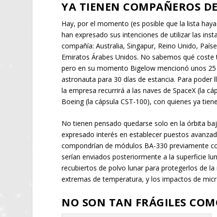
YA TIENEN COMPAÑEROS DE
Hay, por el momento (es posible que la lista hay
han expresado sus intenciones de utilizar las inst
compañía: Australia, Singapur, Reino Unido, Paíse
Emiratos Árabes Unidos. No sabemos qué coste ten
pero en su momento Bigelow mencionó unos 25 
astronauta para 30 días de estancia. Para poder ll
la empresa recurrirá a las naves de SpaceX (la cá
Boeing (la cápsula CST-100), con quienes ya tien
No tienen pensado quedarse solo en la órbita baj
expresado interés en establecer puestos avanzad
compondrían de módulos BA-330 previamente con
serían enviados posteriormente a la superficie luna
recubiertos de polvo lunar para protegerlos de la 
extremas de temperatura, y los impactos de mic
NO SON TAN FRÁGILES COM