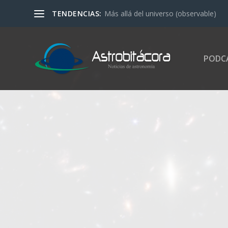
TENDENCIAS:
Más allá del universo (observable)
PODC