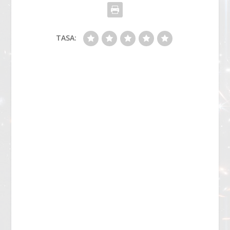
TASA: